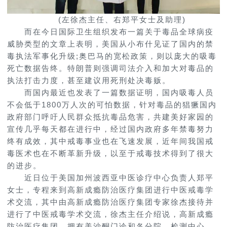
(左徐杰主任、右郑平女士及助理)
而在今日国际卫生组织发布一篇关于毒品全球病疫
威胁类型的文章上表明，美国从小布什见证了国内的禁
毒执法军事化升级;奥巴马的宽松政策，则以庞大的吸毒
死亡数据告终。特朗普则强调司法介入和加大对毒品的
执法打击力度，甚至建议用死刑处决毒贩。
而国内最近也发表了一篇数据证明，国内吸毒人员
不会低于1800万人次的可怕数据，针对毒品的猖獗国内
政府部门呼吁人民群众抵抗毒品危害，共建美好家园的
宣传几乎每天都在进行中，经过国内政府多年禁毒努力
终有成效，其中戒毒事业也在飞速发展，近年间我国戒
毒医术也在不断革新升级，以至于戒毒技术得到了很大
的进步。
近日位于美国加州波西亚中医诊疗中心负责人郑平
女士，专程来到高新成瘾防治医疗集团进行中医戒毒学
术交流，其中由高新成瘾防治医疗集团专家徐杰接待并
进行了中医戒毒学术交流，徐杰主任介绍说，高新成瘾
防治医疗集团，拥有美沙酮门诊和各分院、检测中心，